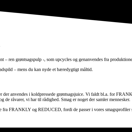
r
rønt – ren grøntsagspulp -, som upcycles og genanvendes fra produkti
adspild – mens du kan nyde et bæredygtigt måltid.
ger der anvendes i koldpressede grøntsagsjuice. Vi faldt bl.a. for FRANK
g de råvarer, vi har til rådighed. Smag er noget der samler mennesker.
e fra FRANKLY og REDUCED, fordi de passer i vores smagsprofiler som